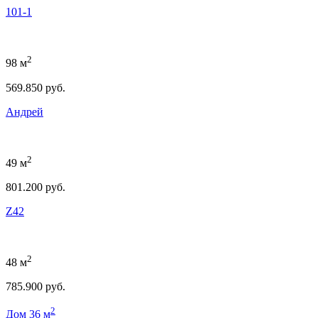
101-1
2
98 м
569.850 руб.
Андрей
2
49 м
801.200 руб.
Z42
2
48 м
785.900 руб.
2
Дом 36 м