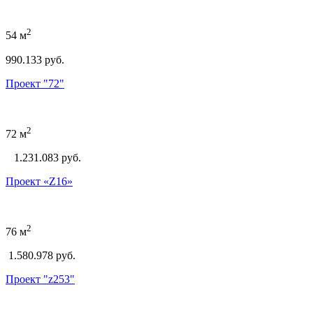
2
54 м
990.133 руб.
Проект "72"
2
72 м
1.231.083
руб.
Проект «Z16»
2
76 м
1.580.978 руб.
Проект "z253"