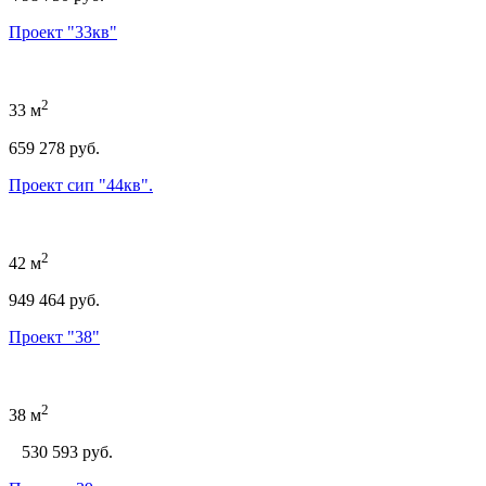
Проект "33кв"
2
33 м
659 278 руб.
Проект сип "44кв".
2
42 м
949 464 руб.
Проект "38"
2
38 м
530 593
руб.