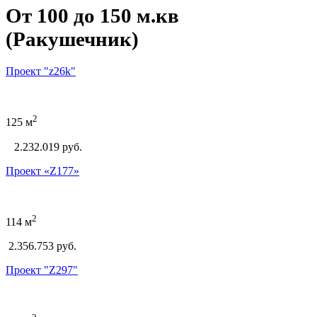
От 100 до 150 м.кв
(Ракушечник)
Проект "z26k"
2
125 м
2.232.019
руб.
Проект «Z177»
2
114 м
2.356.753 руб.
Проект "Z297"