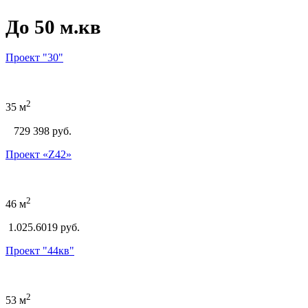
До 50 м.кв
Проект "30"
2
35 м
729 398
руб.
Проект
«Z42»
2
46 м
1.025.6019 руб.
Проект "44кв"
2
53 м