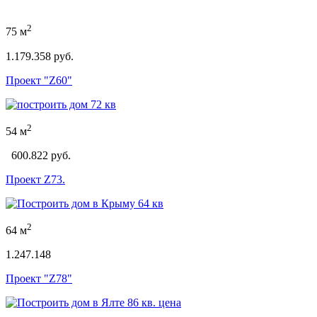
2
75 м
1.179.358 руб.
Проект "Z60"
2
54 м
600.822 руб.
Проект Z73.
2
64 м
1.247.148
Проект "Z78"