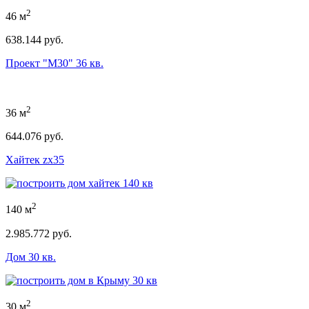
2
46 м
638.144 руб.
Проект "М30" 36 кв.
2
36 м
644.076 руб.
Хайтек zx35
2
140 м
2.985.772 руб.
Дом 30 кв.
2
30 м