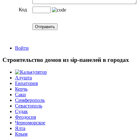
Код
Войти
Строительство домов из sip-панелей в городах
Алушта
Евпатория
Керчь
Саки
Симферополь
Севастополь
Судак
Феодосия
Черноморское
Ялта
Крым