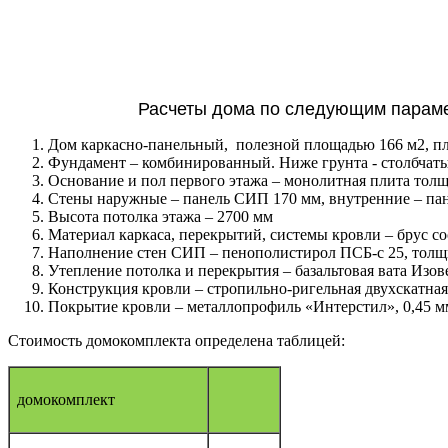
Расчеты дома по следующим парамет
Дом каркасно-панельный, полезной площадью 166 м2, п
Фундамент – комбинированный. Ниже грунта - столбчатый
Основание и пол первого этажа – монолитная плита тол
Стены наружные – панель СИП 170 мм, внутренние – па
Высота потолка этажа – 2700 мм
Материал каркаса, перекрытий, системы кровли – брус 
Наполнение стен СИП – пенополистирол ПСБ-с 25, толщ
Утепление потолка и перекрытия – базальтовая вата Изов
Конструкция кровли – стропильно-ригельная двухскатная
Покрытие кровли – металлопрофиль «Интерстил», 0,45 м
Стоимость домокомплекта определена таблицей:
домокомплект