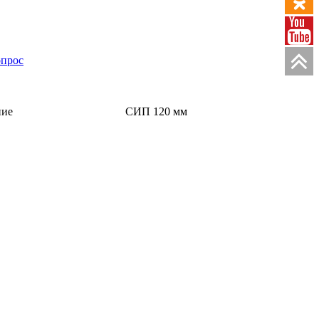
опрос
ние
СИП 120 мм