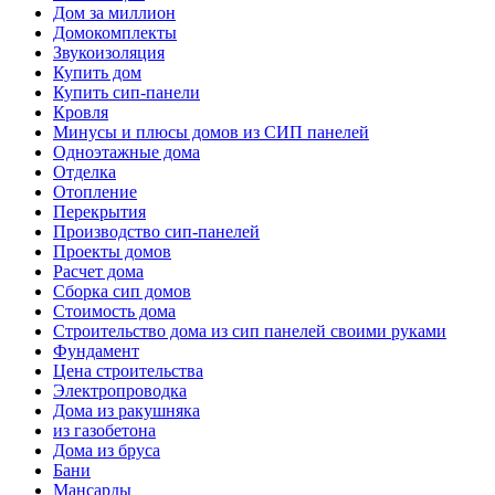
Дом за миллион
Домокомплекты
Звукоизоляция
Купить дом
Купить сип-панели
Кровля
Минусы и плюсы домов из СИП панелей
Одноэтажные дома
Отделка
Отопление
Перекрытия
Производство сип-панелей
Проекты домов
Расчет дома
Сборка сип домов
Стоимость дома
Строительство дома из сип панелей своими руками
Фундамент
Цена строительства
Электропроводка
Дома из ракушняка
из газобетона
Дома из бруса
Бани
Мансарды