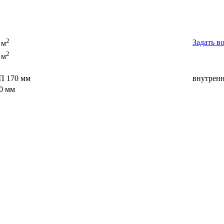
2
Задать в
 м
2
 м
П 170 мм
внутрен
0 мм