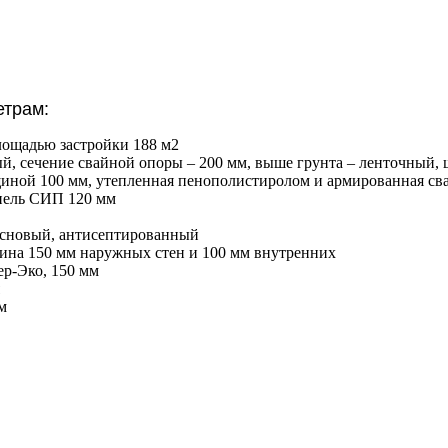
рам:
лощадью застройки 188 м2
, сечение свайной опоры – 200 мм, выше грунта – ленточный, ш
щиной 100 мм, утепленная пенополистиролом и армированная св
нель СИП 120 мм
сосновый, антисептированный
ина 150 мм наружных стен и 100 мм внутренних
ер-Эко, 150 мм
м