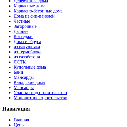
Деревянные дома
Каркасные дома
Каркасно-бетонные дома
Дома из сип-панелей
Частные
Загородные
Дачные
Коттеджи
Дома из бруса
из ракушняка
из термоблока
из газобетона
ЛСТК
Купольные дома
Бани
Мансарды
Канадские дома
Мансарды
Участки под строительство
Монолитное строительство
Навигация
Главная
Цены