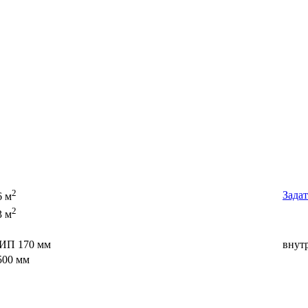
2
Задат
6 м
2
3 м
ИП 170 мм
внут
500 мм