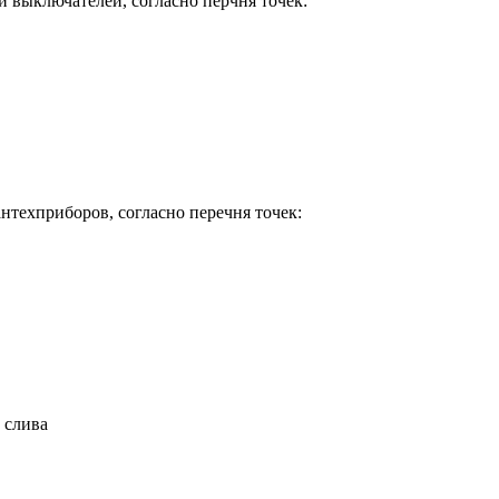
и выключателей, согласно перчня точек:
нтехприборов, согласно перечня точек:
 слива