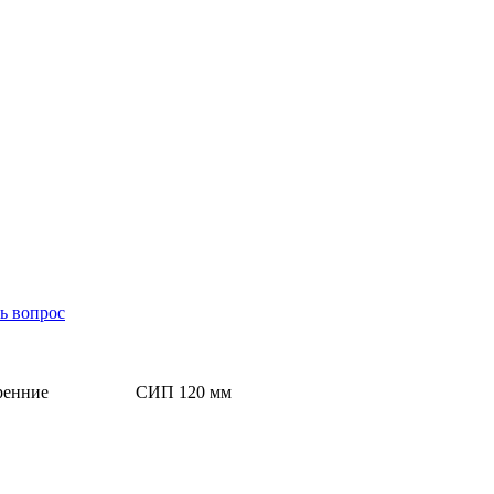
ь вопрос
ренние
СИП 120 мм