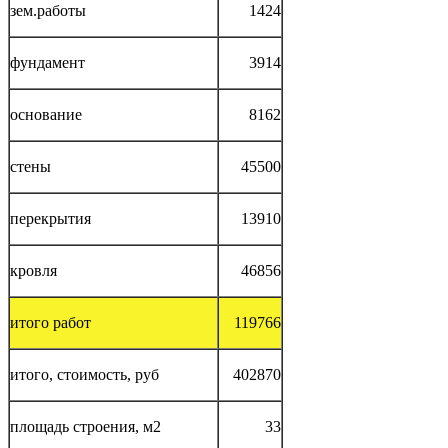
зем.работы
1424
фундамент
3914
основание
8162
стены
45500
перекрытия
13910
кровля
46856
итого работ
119766
итого, стоимость, руб
402870
площадь строения, м2
33