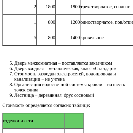
2
1800
1800
трехстворчатое, спальни
1
800
1200
одностворчатое, пов/отк
5
800
1400
кровельное
Дверь межкомнатная – поставляется заказчиком
Дверь входная – металлическая, класс «Стандарт»
Стоимость разводки электросетей, водопровода и
канализации – не учтена
Организация водосточной системы кровли – на шесть
точек слива
Лестница – деревянная, брус сосновый
Стоимость определяется согласно таблице:
отделки и сети