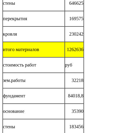
стены
646625
перекрытия
169575
кровля
230242
итого материалов
1262636
стоимость работ
руб
зем.работы
32218
фундамент
84018,8
основание
35390
стены
183456