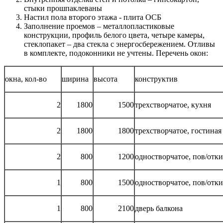
стыки прошпаклеваны
Настил пола второго этажа - плита ОСБ
Заполнение проемов – металлопластиковые
конструкции, профиль белого цвета, четыре камеры,
стеклопакет – два стекла с энергосбережением. Отливы
в комплекте, подоконники не учтены. Перечень окон:
окна, кол-во
ширина
высота
конструктив
2
1800
1500
трехстворчатое, кухня
2
1800
1800
трехстворчатое, гостиная
2
800
1200
одностворчатое, пов/отк
1
800
1500
одностворчатое, пов/отк
1
800
2100
дверь балкона