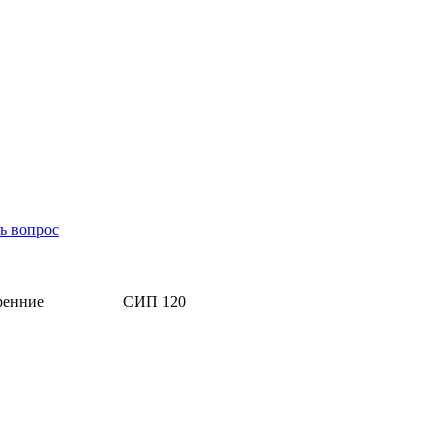
ь вопрос
ренние
СИП 120