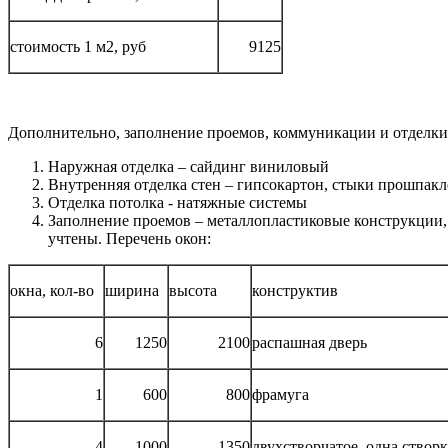
стоимость 1 м2, руб
9125
Дополнительно, заполнение проемов, коммуникации и отделки 
Наружная отделка – сайдинг виниловый
Внутренняя отделка стен – гипсокартон, стыки прошпак
Отделка потолка - натяжные системы
Заполнение проемов – металлопластиковые конструкции, 
учтены. Перечень окон:
окна, кол-во
ширина
высота
конструктив
6
1250
2100
распашная дверь
1
600
800
фрамуга
4
1000
1350
двухстворчатое, одна створ