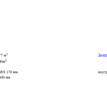
2
Задат
77 м
2
00м
ИП 170 мм
внут
500 мм