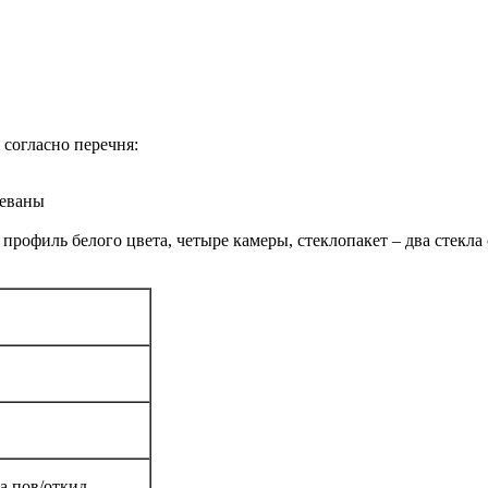
согласно перечня:
леваны
профиль белого цвета, четыре камеры, стеклопакет – два стекла
ка пов/откид