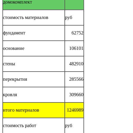
домокомплект
стоимость материалов
руб
фундамент
62752
основание
106101
стены
482910
перекрытия
285566
кровля
309660
итого материалов
1246989
стоимость работ
руб