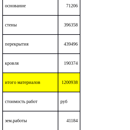
основание
71206
стены
396358
перекрытия
439496
кровля
190374
итого материалов
1200938
стоимость работ
руб
зем.работы
41184