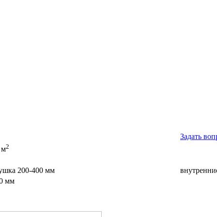
Задать воп
2
 м
ушка 200-400 мм
внутренни
0 мм