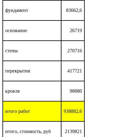
фундамент
83662,6
основание
26719
стены
270716
перекрытия
417721
кровля
98880
итого работ
938882,6
итого, стоимость, руб
2139821