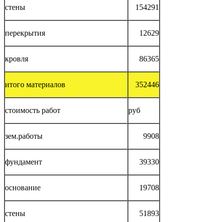
стены
154291
перекрытия
12629
кровля
86365
итого материалов
352446
стоимость работ
руб
зем.работы
9908
фундамент
39330
основание
19708
стены
51893