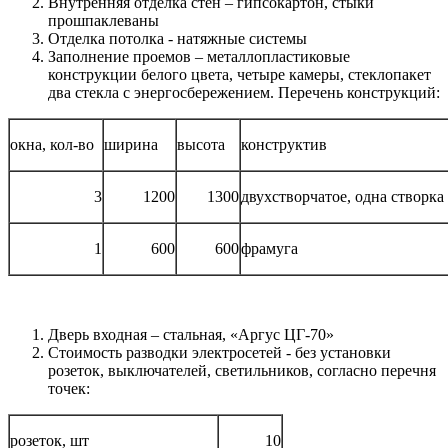
Внутренняя отделка стен – гипсокартон, стыки
прошпаклеваны
Отделка потолка - натяжные системы
Заполнение проемов – металлопластиковые
конструкции белого цвета, четыре камеры, стеклопакет
два стекла с энергосбережением. Перечень конструкций:
окна, кол-во
ширина
высота
конструктив
3
1200
1300
двухстворчатое, одна створка
1
600
600
фрамуга
Дверь входная – стальная, «Аргус ЦГ-70»
Стоимость разводки электросетей - без установки
розеток, выключателей, светильников, согласно перечня
точек:
розеток, шт
10