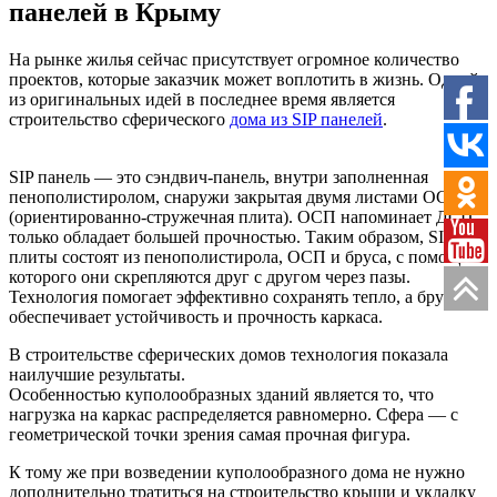
панелей в Крыму
На рынке жилья сейчас присутствует огромное количество
проектов, которые заказчик может воплотить в жизнь. Одной
из оригинальных идей в последнее время является
строительство сферического
дома из SIP панелей
.
SIP панель — это сэндвич-панель, внутри заполненная
пенополистиролом, снаружи закрытая двумя листами ОСП
(ориентированно-стружечная плита). ОСП напоминает ДСП,
только обладает большей прочностью. Таким образом, SIP
плиты состоят из пенополистирола, ОСП и бруса, с помощью
которого они скрепляются друг с другом через пазы.
Технология помогает эффективно сохранять тепло, а брус
обеспечивает устойчивость и прочность каркаса.
В строительстве сферических домов технология показала
наилучшие результаты.
Особенностью куполообразных зданий является то, что
нагрузка на каркас распределяется равномерно. Сфера — с
геометрической точки зрения самая прочная фигура.
К тому же при возведении куполообразного дома не нужно
дополнительно тратиться на строительство крыши и укладку