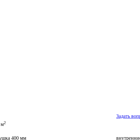
Задать воп
2
 м
ушка 400 мм
внутренни