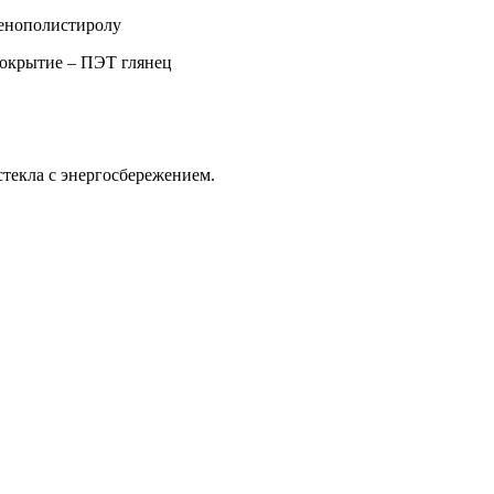
пенополистиролу
покрытие – ПЭТ глянец
стекла с энергосбережением.