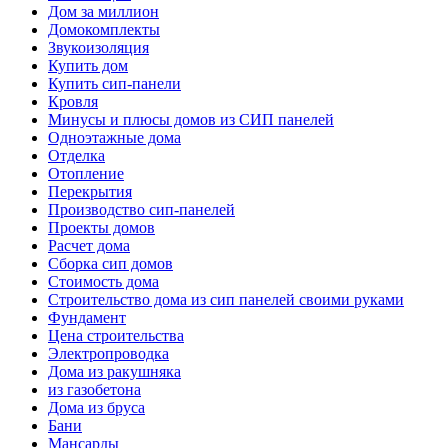
Дом за миллион
Домокомплекты
Звукоизоляция
Купить дом
Купить сип-панели
Кровля
Минусы и плюсы домов из СИП панелей
Одноэтажные дома
Отделка
Отопление
Перекрытия
Производство сип-панелей
Проекты домов
Расчет дома
Сборка сип домов
Стоимость дома
Строительство дома из сип панелей своими руками
Фундамент
Цена строительства
Электропроводка
Дома из ракушняка
из газобетона
Дома из бруса
Бани
Мансарды