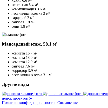
кухня
6.6 м²
котельная
6.4 м²
коммуникация
3.6 м²
лестничная клетка
3 м²
гардероб
2 м²
санузел
1.9 м²
сени
1.8 м²
Мансардный этаж,
58.1 м²
комната
16.7 м²
комната
13.9 м²
комната
12.9 м²
санузел
7.6 м²
корридор
3.9 м²
лестничная клетка
3.1 м²
Другие виды
поиск проектов ➤
Политика конфиденциальности
|
Соглашение