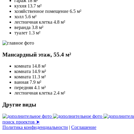
гараж
18 м²
кухня
13.7 м²
хозяйственное помещение
6.5 м²
холл
5.6 м²
лестничная клетка
4.8 м²
веранда
3.8 м²
туалет
1.3 м²
Мансардный этаж,
55.4 м²
комната
14.8 м²
комната
14.9 м²
комната
11.3 м²
ванная
7.9 м²
передняя
4.1 м²
лестничная клетка
2.4 м²
Другие виды
поиск проектов ➤
Политика конфиденциальности
|
Соглашение