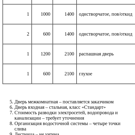
1
1000
1400
однстворчатое, пов/откид
2
600
1400
однстворчатое, пов/откид
1
1200
2100
распашная дверь
1
600
2100
глухое
Дверь межкомнатная – поставляется заказчиком
Дверь входная – стальная, класс «Стандарт»
Стоимость разводки электросетей, водопровода и
канализации – требует уточнения
Организация водосточной системы – четыре точки
слива
Лестница – не учтена